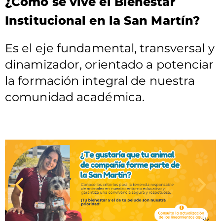
¿Cómo se vive el Bienestar
Institucional en la San Martín?
Es el eje fundamental, transversal y
dinamizador, orientado a potenciar
la formación integral de nuestra
comunidad académica.
A
S
n
i
t
g
e
u