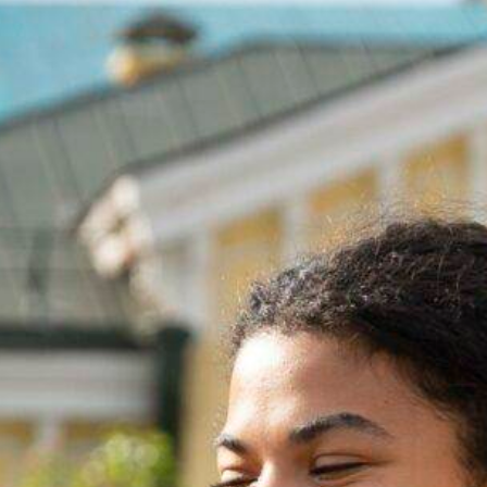
Aspirantes
Estudiantes
Docentes
Egresados
Trabajadores
Visitantes