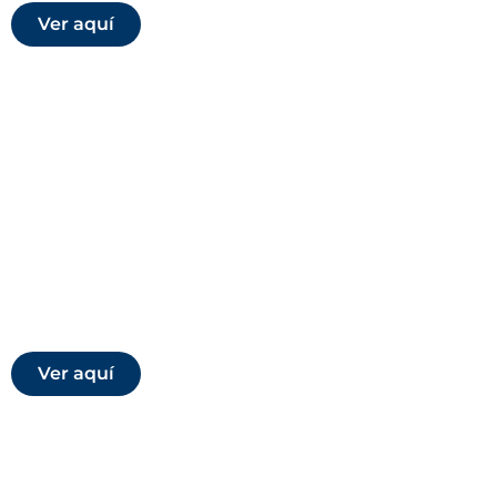
Ver aquí
Manual de contratistas
subcontratistas y
proveedores
Este manual establece los lineamientos mínimos de
Seguridad y Salud en el Trabajo (SST) aplicables a la
suscripción y ejecución de contratos y servicios de la
Fundación Universitaria San Martín en todas sus
sedes. Su cumplimiento es obligatorio para
contratistas, proveedores y demás personas que
desarrollen actividades en nombre de la Institución.
Ver aquí