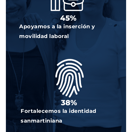
e
Aq
s
a
90
%
d
o.
Apoyamos a la inserción y
movilidad laboral
Ingresa
Aquí
79
%
Fortalecemos la identidad
sanmartiniana