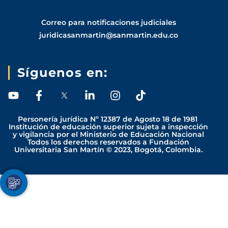
Correo para notificaciones judiciales
juridicasanmartin@sanmartin.edu.co
Síguenos en:
Y
F
L
I
T
o
a
i
n
i
u
c
n
s
k
Personería jurídica Nº 12387 de Agosto 18 de 1981
t
e
k
t
t
Institución de educación superior sujeta a inspección
y vigilancia por el Ministerio de Educación Nacional
u
b
e
a
o
Todos los derechos reservados a Fundación
b
o
d
g
k
Universitaria San Martín © 2023, Bogotá, Colombia.
e
o
i
r
k
n
a
-
-
m
Youtube
Facebook
Twitter
TikTok
Instagram
f
i
n