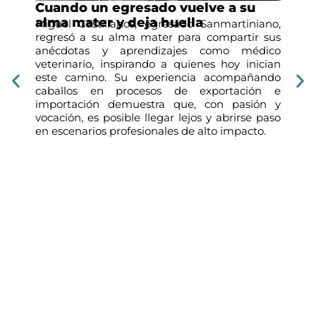
s
Cuando un egresado vuelve a su
Nu
alma mater y deja huella
e
no,
Miguel Castillanos, egresado Sanmartiniano,
C
nal
regresó a su alma mater para compartir sus
pe
les
anécdotas y aprendizajes como médico
má
 en
veterinario, inspirando a quienes hoy inician
ne
 Su
este camino. Su experiencia acompañando
di
nos
caballos en procesos de exportación e
pe
a a
importación demuestra que, con pasión y
las
vocación, es posible llegar lejos y abrirse paso
ht
en escenarios profesionales de alto impacto.