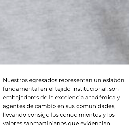
E
s
d
C
u
o
c
l
a
a
c
b
i
o
ó
r
Nuestros egresados representan un eslabón
n
a
fundamental en el tejido institucional, son
C
t
embajadores de la excelencia académica y
o
i
agentes de cambio en sus comunidades,
n
v
llevando consigo los conocimientos y los
t
a
A
valores sanmartinianos que evidencian
i