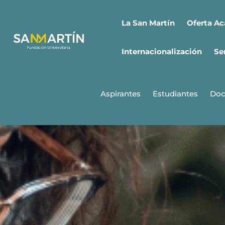
Ir
al
Oferta A
La San Martín
contenido
Internacionalización
Se
Aspirantes
Estudiantes
Doc