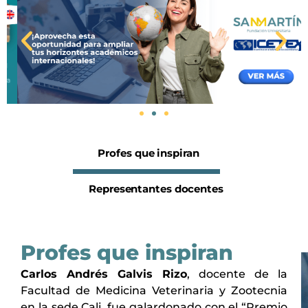
A
S
n
i
t
g
e
u
r
i
i
e
o
n
r
t
Profes que inspiran
e
Representantes docentes
Profes que inspiran
Carlos Andrés Galvis Rizo
, docente de la
Facultad de Medicina Veterinaria y Zootecnia
en la sede Cali, fue galardonado con el “Premio