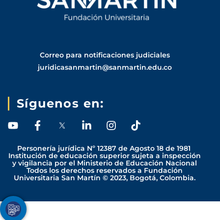
Correo para notificaciones judiciales
juridicasanmartin@sanmartin.edu.co
Síguenos en:
Y
F
L
I
T
o
a
i
n
i
u
c
n
s
k
Personería jurídica Nº 12387 de Agosto 18 de 1981
t
e
k
t
t
Institución de educación superior sujeta a inspección
y vigilancia por el Ministerio de Educación Nacional
u
b
e
a
o
Todos los derechos reservados a Fundación
b
o
d
g
k
Universitaria San Martín © 2023, Bogotá, Colombia.
e
o
i
r
k
n
a
-
-
m
Youtube
Facebook
Twitter
TikTok
Instagram
f
i