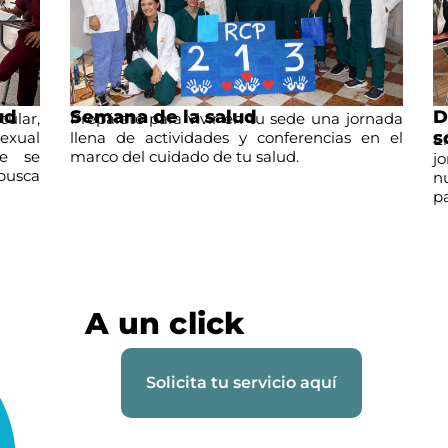
d
Semana de la salud
Do
lar,
Prepárate para vivir en tu sede una jornada
so
xual
llena de actividades y conferencias en el
En 
 se
marco del cuidado de tu salud.
jor
usca
nue
par
A un click
Solicita tu servicio aquí