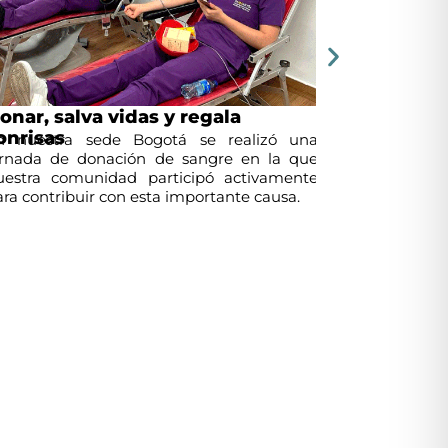
nar, salva vidas y regala
Jornada de
Tamizaje sob
nrisas
hábitos saluda
nuestra sede Bogotá se realizó una
fueron algu
nada de donación de sangre en la que
desarrollaron
stra comunidad participó activamente
promover el cu
a contribuir con esta importante causa.