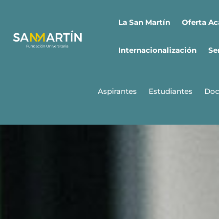
Ir
al
Oferta A
La San Martín
contenido
Internacionalización
Se
Aspirantes
Estudiantes
Doc