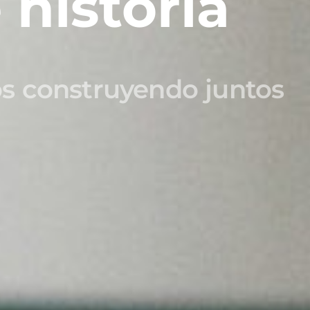
 historia
s construyendo juntos