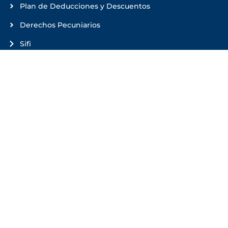
Plan de Deducciones y Descuentos
Derechos Pecuniarios
Sifi
Administrador de Solicitud de créditos
Enlaces rápidos
Condiciones Institucionales
Trabaja con Nosotros
PQRS
Registro y Control