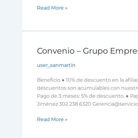
Read More »
Convenio – Grupo Empres
Convenio
–
user_sanmartin
Grupo
Empresarial
Beneficio ● 10% de descuento en la afili
SIM
descuentos son acumulables con nuestros
S.A.S
Pago de 3 meses: 5% de descuento. ● Pa
Jiménez 302 238 6320 Gerencia@servici
Read More »