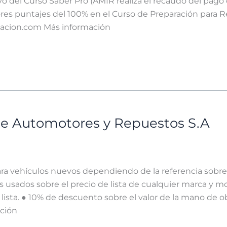
o del Curso Saber Pro (AMIR realiza el recaudo del pago 
ores puntajes del 100% en el Curso de Preparación para 
cacion.com Más información
de Automotores y Repuestos S.A
ra vehículos nuevos dependiendo de la referencia sobre 
 usados sobre el precio de lista de cualquier marca y m
 lista. ● 10% de descuento sobre el valor de la mano de 
ción