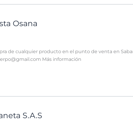
ista Osana
ra de cualquier producto en el punto de venta en Saban
iperpo@gmail.com Más información
aneta S.A.S