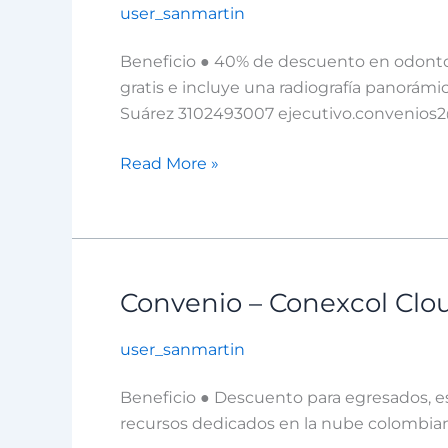
user_sanmartin
DentiSalud
Beneficio ● 40% de descuento en odontolo
gratis e incluye una radiografía panorámi
Suárez 3102493007 ejecutivo.convenios
Read More »
Convenio – Conexcol Clo
Convenio
–
user_sanmartin
Conexcol
Cloud
Beneficio ● Descuento para egresados, es
recursos dedicados en la nube colombian