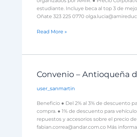
organizados por AMIR. ● Precio Corporativ
estudiante. Incluye beca al top 3 de mej
Oñate 323 225 0770 olga.lucia@amiredu
Read More »
Convenio – Antioqueña 
Convenio
–
user_sanmartin
Antioqueña
de
Beneficio ● Del 2% al 3% de descuento pa
Automotores
compra. ● 1% de descuento para vehículos
y
repuestos y accesorios sobre el precio de
Repuestos
fabian.correa@andar.com.co Más informa
S.A