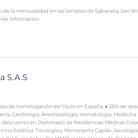
 de la mensualidad en los templos de Sabaneta, San Anto
Más información
a S.A.S
eso de homologación del título en España. ● 25% de de
tría, Cardiología, Anestesiología, Hematología, Medicina
 de descuento en Diplomado de Residencias Médicas Col
ina Estética, Tricología y Microinjerto Capilar, Sexologí