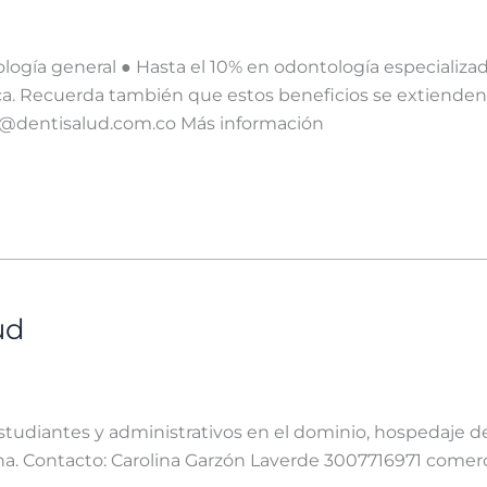
gía general ● Hasta el 10% en odontología especializad
ca. Recuerda también que estos beneficios se extienden a
2@dentisalud.com.co Más información
ud
tudiantes y administrativos en el dominio, hospedaje de
a. Contacto: Carolina Garzón Laverde 3007716971 comer