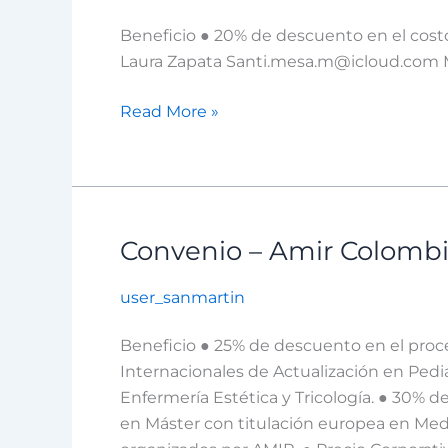
X
Beneficio ● 20% de descuento en el costo
Sabaneta
Laura Zapata Santi.mesa.m@icloud.com 
S.A.S
Read More »
Convenio – Amir Colombi
Convenio
–
user_sanmartin
Amir
Colombia
Beneficio ● 25% de descuento en el proc
S.A.S
Internacionales de Actualización en Pedia
Enfermería Estética y Tricología. ● 30%
en Máster con titulación europea en Medic