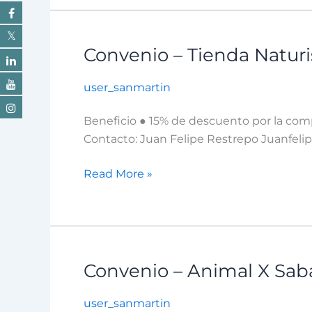
Convenio – Tienda Natur
Convenio
–
user_sanmartin
Tienda
Naturista
Beneficio ● 15% de descuento por la comp
Osana
Contacto: Juan Felipe Restrepo Juanfel
Read More »
Convenio – Animal X Sab
Convenio
–
user_sanmartin
Animal