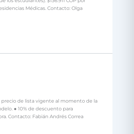
de los estudiantes): $136.911 COP por
Residencias Médicas. Contacto: Olga
precio de lista vigente al momento de la
odelo. ● 10% de descuento para
obra. Contacto: Fabián Andrés Correa