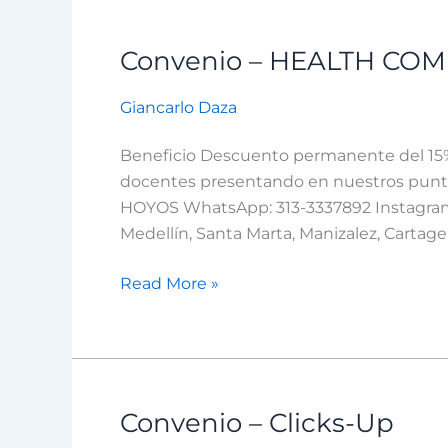
Convenio – HEALTH COM
Convenio
–
Giancarlo Daza
HEALTH
COMPANY
Beneficio Descuento permanente del 15% 
INT
docentes presentando en nuestros punto
SAS
HOYOS WhatsApp: 313-3337892 Instagram:
Medellín, Santa Marta, Manizalez, Cartage
Read More »
Convenio – Clicks-Up
Convenio
–