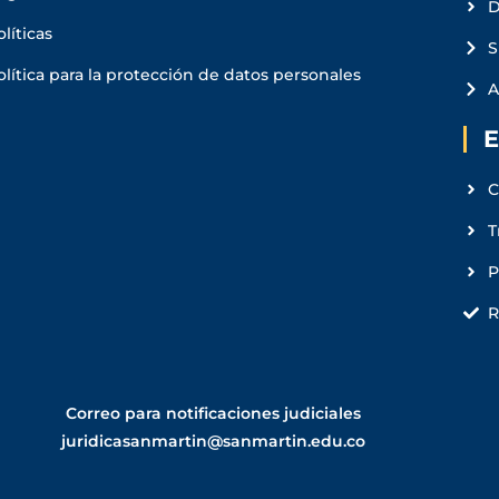
D
olíticas
S
olítica para la protección de datos personales
A
E
C
T
R
Correo para notificaciones judiciales
juridicasanmartin@sanmartin.edu.co