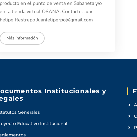
producto en el punto de venta en Sabaneta y/o
en la tienda virtual OSANA. Contacto: Juan
Felipe Restrepo Juanfeliperpo@gmail.com
Más información
ocumentos Institucionales y
F
egales
A
statutos Generales
C
royecto Educativo Institucional
P
eglamentos