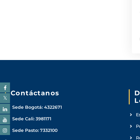
Contáctanos
D
L
Sede Bogotá: 4322671
E
Sede Cali: 3981171
P
Sede Pasto: 7332100
R