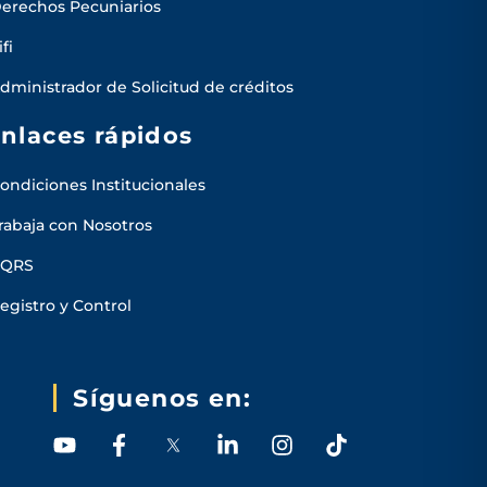
erechos Pecuniarios
ifi
dministrador de Solicitud de créditos
nlaces rápidos
ondiciones Institucionales
rabaja con Nosotros
PQRS
egistro y Control
Síguenos en:
Y
F
L
I
T
o
a
i
n
i