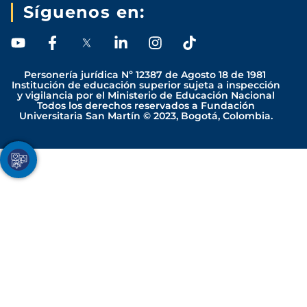
Síguenos en:
Y
F
L
I
T
o
a
i
n
i
u
c
n
s
k
Personería jurídica Nº 12387 de Agosto 18 de 1981
t
e
k
t
t
Institución de educación superior sujeta a inspección
y vigilancia por el Ministerio de Educación Nacional
u
b
e
a
o
Todos los derechos reservados a Fundación
b
o
d
g
k
Universitaria San Martín © 2023, Bogotá, Colombia.
e
o
i
r
k
n
a
-
-
m
Youtube
Facebook
Twitter
TikTok
Instagram
f
i
n