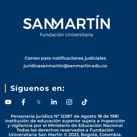
Correo para notificaciones judiciales
juridicasanmartin@sanmartin.edu.co
Síguenos en:
Y
F
L
I
T
o
a
i
n
i
u
c
n
s
k
Personería jurídica Nº 12387 de Agosto 18 de 1981
t
e
k
t
t
Institución de educación superior sujeta a inspección
y vigilancia por el Ministerio de Educación Nacional
u
b
e
a
o
Todos los derechos reservados a Fundación
b
o
d
g
k
Universitaria San Martín © 2023, Bogotá, Colombia.