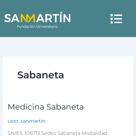
Ir
Menú
al
contenido
Sabaneta
Medicina Sabaneta
Medicina
Sabaneta
user_sanmartin
SNIES: 106713 Sedes Sabaneta Modalidad: