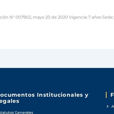
ución N° 007902, mayo 20 de 2020 Vigencia: 7 años Sede:
ocumentos Institucionales y
F
egales
A
statutos Generales