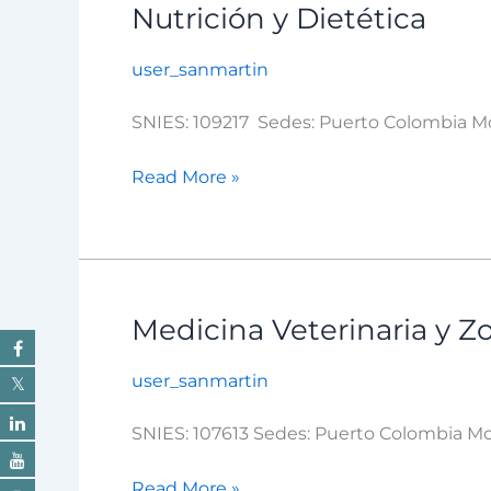
Nutrición y Dietética
Nutrición
y
user_sanmartin
Dietética
SNIES: 109217 Sedes: Puerto Colombia Mod
Read More »
Medicina Veterinaria y Z
Medicina
Veterinaria
user_sanmartin
y
Zootecnia
SNIES: 107613 Sedes: Puerto Colombia Mod
–
Puerto
Read More »