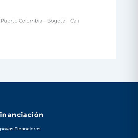
 Puerto Colombia – Bogotá – Cali
inanciación
poyos Financieros