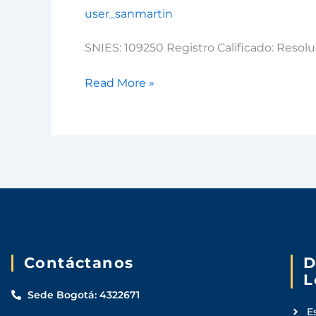
user_sanmartin
Empresas
Agropecuarias
SNIES: 109250 Registro Calificado: Resol
Read More »
Contáctanos
D
L
Sede Bogotá: 4322671
E