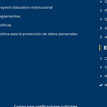
C
royecto Educativo Institucional
P
eglamentos
D
olíticas
S
olítica para la protección de datos personales
A
E
C
T
R
Correo para notificaciones judiciales