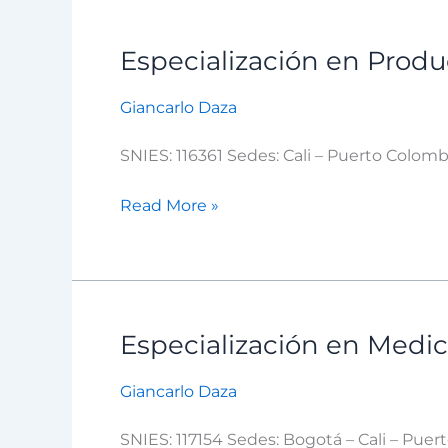
Especialización en Prod
Especialización
en
Giancarlo Daza
Producción
Animal
SNIES: 116361 Sedes: Cali – Puerto Colomb
Read More »
Especialización en Medic
Especialización
en
Giancarlo Daza
Medicina
de
SNIES: 117154 Sedes: Bogotá – Cali – Puer
Fauna