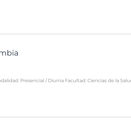
ombia
lidad: Presencial / Diurna Facultad: Ciencias de la Salu