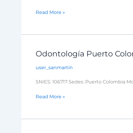
Silvestre
Read More »
Odontología Puerto Col
Odontología
Puerto
user_sanmartin
Colombia
SNIES: 106717 Sedes: Puerto Colombia Moda
Read More »