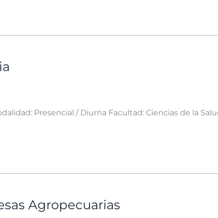
ia
alidad: Presencial / Diurna Facultad: Ciencias de la Sal
esas Agropecuarias