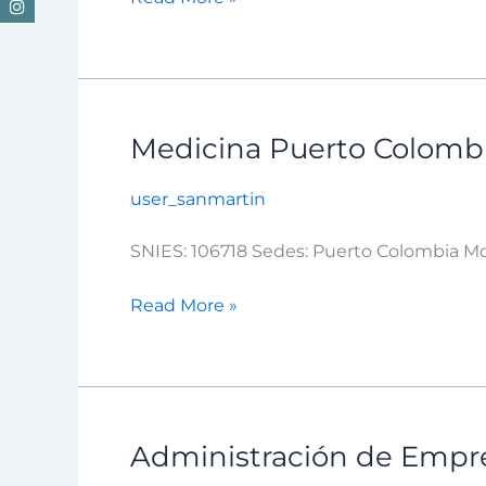
Colombia
Medicina Puerto Colomb
Medicina
Puerto
user_sanmartin
Colombia
SNIES: 106718 Sedes: Puerto Colombia Mod
Read More »
Administración de Empr
Administración
de