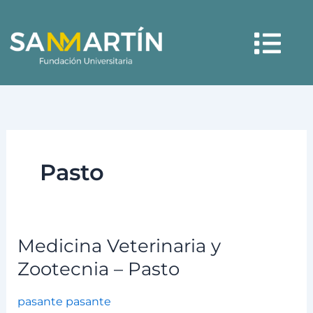
Ir
Menú
al
contenido
Pasto
Medicina Veterinaria y
Medicina
Veterinaria
Zootecnia – Pasto
y
Zootecnia
pasante pasante