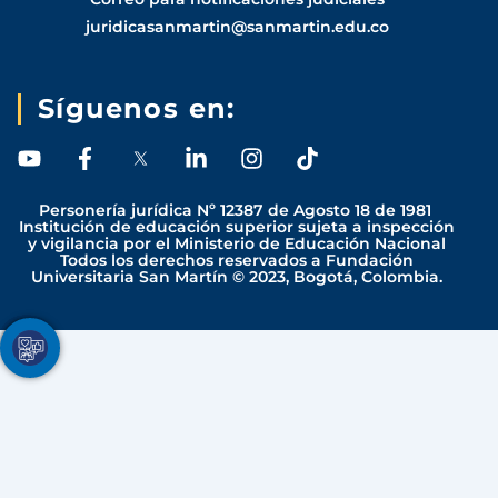
juridicasanmartin@sanmartin.edu.co
Síguenos en:
Y
F
L
I
T
o
a
i
n
i
u
c
n
s
k
Personería jurídica Nº 12387 de Agosto 18 de 1981
t
e
k
t
t
Institución de educación superior sujeta a inspección
y vigilancia por el Ministerio de Educación Nacional
u
b
e
a
o
Todos los derechos reservados a Fundación
b
o
d
g
k
Universitaria San Martín © 2023, Bogotá, Colombia.
e
o
i
r
k
n
a
-
-
m
Youtube
Facebook
Twitter
TikTok
Instagram
f
i
n