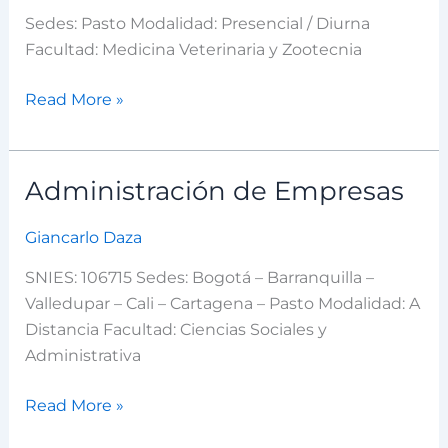
–
Sedes: Pasto Modalidad: Presencial / Diurna
Pasto
Facultad: Medicina Veterinaria y Zootecnia
Aspirantes
Read More »
Estudiantes
Administración de Empresas
Administración
Docentes
de
Egresados
Giancarlo Daza
Empresas
SNIES: 106715 Sedes: Bogotá – Barranquilla –
Trabajadores
Valledupar – Cali – Cartagena – Pasto Modalidad: A
Distancia Facultad: Ciencias Sociales y
Visitantes
Administrativa
Read More »