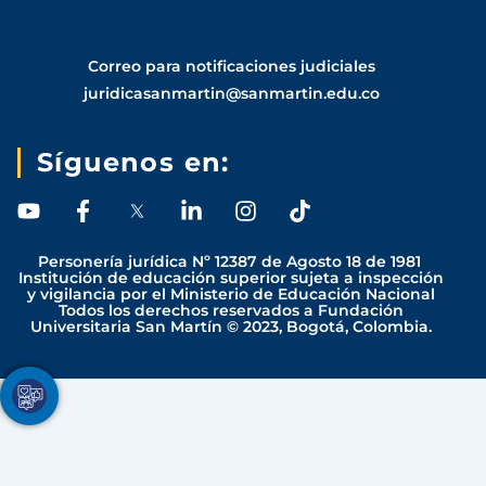
Correo para notificaciones judiciales
juridicasanmartin@sanmartin.edu.co
Síguenos en:
Y
F
L
I
T
o
a
i
n
i
u
c
n
s
k
Personería jurídica Nº 12387 de Agosto 18 de 1981
t
e
k
t
t
Institución de educación superior sujeta a inspección
y vigilancia por el Ministerio de Educación Nacional
u
b
e
a
o
Todos los derechos reservados a Fundación
b
o
d
g
k
Universitaria San Martín © 2023, Bogotá, Colombia.
e
o
i
r
k
n
a
-
-
m
Youtube
Facebook
Twitter
TikTok
Instagram
f
i
n