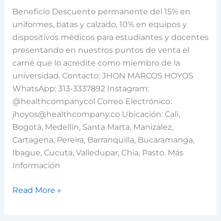
INT
Beneficio Descuento permanente del 15% en
SAS
uniformes, batas y calzado, 10% en equipos y
dispositivos médicos para estudiantes y docentes
Aspirantes
presentando en nuestros puntos de venta el
carné que lo acredite como miembro de la
Estudiantes
universidad. Contacto: JHON MARCOS HOYOS
WhatsApp: 313-3337892 Instagram:
Docentes
@‌healthcompanycol Correo Electrónico:
jhoyos@healthcompany.co Ubicación: Cali,
Egresados
Bogotá, Medellín, Santa Marta, Manizalez,
Cartagena, Pereira, Barranquilla, Bucaramanga,
Trabajadores
Ibague, Cucuta, Valledupar, Chia, Pasto. Más
Visitantes
Información
Read More »