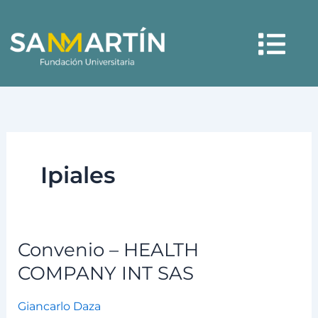
Ir
Menú
al
contenido
Ipiales
Convenio – HEALTH
Convenio
–
COMPANY INT SAS
HEALTH
COMPANY
Giancarlo Daza