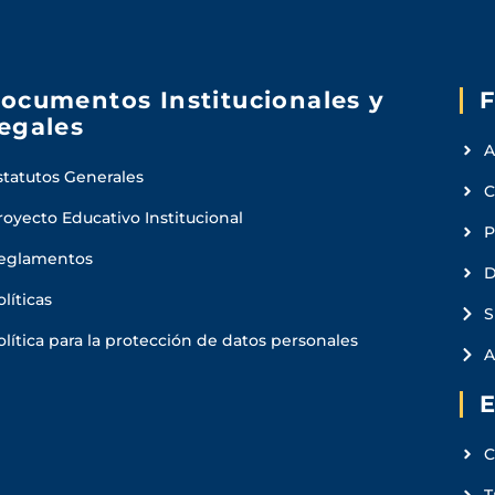
ocumentos Institucionales y
F
egales
A
statutos Generales
C
royecto Educativo Institucional
P
eglamentos
D
olíticas
S
olítica para la protección de datos personales
A
E
C
T