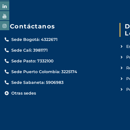
Contáctanos
D
L
Sede Bogotá: 4322671
E
Sede Cali: 3981171
P
Sede Pasto: 7332100
R
Sede Puerto Colombia: 3225174
P
Sede Sabaneta: 5906983
P
Otras sedes