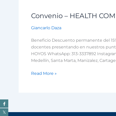
Convenio – HEALTH COM
Convenio
–
Giancarlo Daza
HEALTH
COMPANY
Beneficio Descuento permanente del 15% 
INT
docentes presentando en nuestros punto
SAS
HOYOS WhatsApp: 313-3337892 Instagram:
Medellín, Santa Marta, Manizalez, Cartage
Read More »