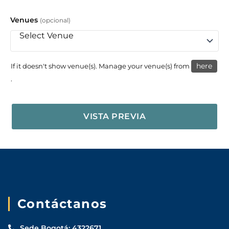
Venues
(opcional)
here
If it doesn't show venue(s). Manage your venue(s) from
.
Contáctanos
Sede Bogotá: 4322671