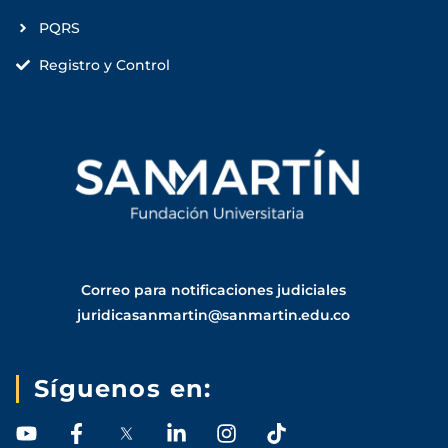
PQRS
Registro y Control
Correo para notificaciones judiciales
juridicasanmartin@sanmartin.edu.co
Síguenos en:
Y
F
L
I
T