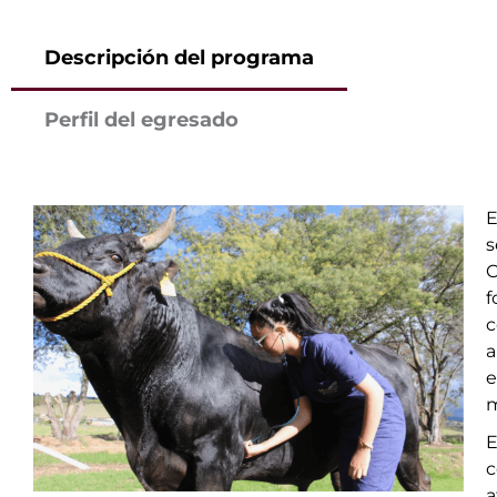
Descripción del programa
Perfil del egresado
E
s
C
f
c
a
m
E
c
a