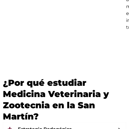
m
e
i
t
¿Por qué estudiar
Medicina Veterinaria y
Zootecnia en la San
Martín?