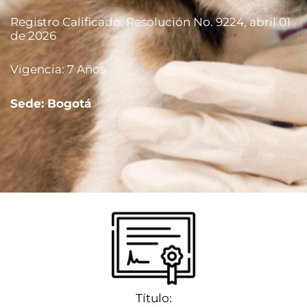
Registro Calificado: Resolución No. 9224, abril 01
de 2026
Aspirantes
Vigencia: 7 Años
Estudiantes
Sede: Bogotá
Docentes
Egresados
Trabajadores
Visitantes
Título: