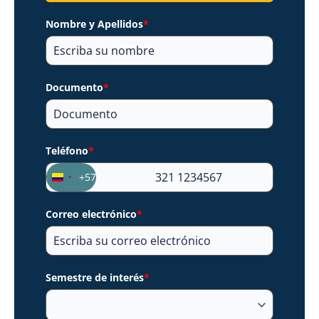
Nombre y Apellidos
*
Documento
*
Teléfono
*
+57
Colombia
+57
Correo electrónico
*
Semestre de interés
*