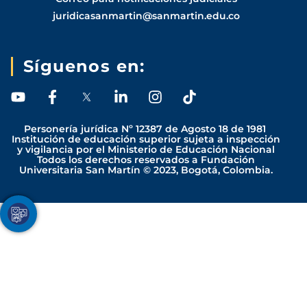
juridicasanmartin@sanmartin.edu.co
Síguenos en:
Y
F
L
I
T
o
a
i
n
i
u
c
n
s
k
Personería jurídica Nº 12387 de Agosto 18 de 1981
t
e
k
t
t
Institución de educación superior sujeta a inspección
y vigilancia por el Ministerio de Educación Nacional
u
b
e
a
o
Todos los derechos reservados a Fundación
b
o
d
g
k
Universitaria San Martín © 2023, Bogotá, Colombia.
e
o
i
r
k
n
a
-
-
m
Youtube
Facebook
Twitter
TikTok
Instagram
f
i
n