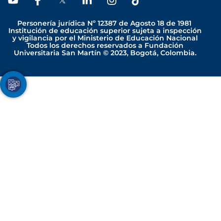
o
a
i
n
i
u
c
n
s
k
Personería jurídica Nº 12387 de Agosto 18 de 1981
t
e
k
t
t
Institución de educación superior sujeta a inspección
y vigilancia por el Ministerio de Educación Nacional
u
b
e
a
o
Todos los derechos reservados a Fundación
b
o
d
g
k
Universitaria San Martín © 2023, Bogotá, Colombia.
e
o
i
r
k
n
a
-
-
m
Youtube
Facebook
Twitter
TikTok
Instagram
f
i
n