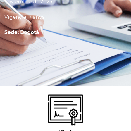
noviembre de 2025
Vigencia: 7 años
Aspirantes
Sede: Bogotá
Estudiantes
Docentes
Egresados
Trabajadores
Visitantes