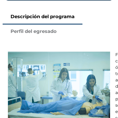
Descripción del programa
Perfil del egresado
c
ó
t
a
d
a
p
s