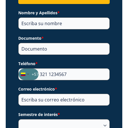
Nombre y Apellidos
*
Documento
*
Teléfono
*
+57
Colombia
+57
Correo electrónico
*
Semestre de interés
*