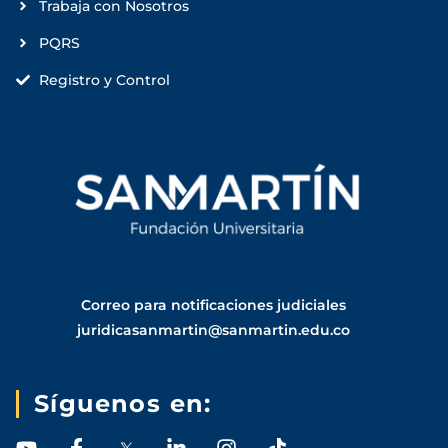
Trabaja con Nosotros
PQRS
Registro y Control
Correo para notificaciones judiciales
juridicasanmartin@sanmartin.edu.co
Síguenos en:
Y
F
L
I
T