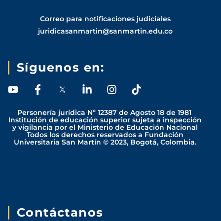
Correo para notificaciones judiciales
juridicasanmartin@sanmartin.edu.co
Síguenos en:
Y
F
L
I
T
o
a
i
n
i
u
c
n
s
k
Personería jurídica Nº 12387 de Agosto 18 de 1981
t
e
k
t
t
Institución de educación superior sujeta a inspección
y vigilancia por el Ministerio de Educación Nacional
u
b
e
a
o
Todos los derechos reservados a Fundación
b
o
d
g
k
Universitaria San Martín © 2023, Bogotá, Colombia.
e
o
i
r
k
n
a
-
-
m
f
i
n
Contáctanos