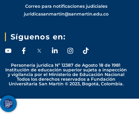
Correo para notificaciones judiciales
juridicasanmartin@sanmartin.edu.co
Síguenos en:
Y
F
L
I
T
o
a
i
n
i
u
c
n
s
k
Personería jurídica Nº 12387 de Agosto 18 de 1981
t
e
k
t
t
Institución de educación superior sujeta a inspección
y vigilancia por el Ministerio de Educación Nacional
u
b
e
a
o
Todos los derechos reservados a Fundación
b
o
d
g
k
Universitaria San Martín © 2023, Bogotá, Colombia.
e
o
i
r
k
n
a
-
-
m
Youtube
Facebook
Twitter
TikTok
Instagram
f
i
n