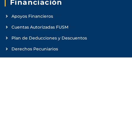
Financiación
Apoyos Financieros
Cuentas Autorizadas FUSM
Plan de Deducciones y Descuentos
Derechos Pecuniarios
Sifi
Administrador de Solicitud de créditos
Enlaces rápidos
Condiciones Institucionales
Trabaja con Nosotros
PQRS
Registro y Control