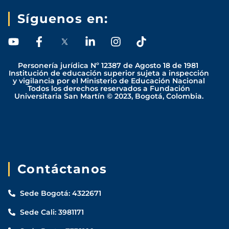
Síguenos en:
Y
F
L
I
T
o
a
i
n
i
u
c
n
s
k
Personería jurídica Nº 12387 de Agosto 18 de 1981
t
e
k
t
t
Institución de educación superior sujeta a inspección
y vigilancia por el Ministerio de Educación Nacional
u
b
e
a
o
Todos los derechos reservados a Fundación
b
o
d
g
k
Universitaria San Martín © 2023, Bogotá, Colombia.
e
o
i
r
k
n
a
-
-
m
f
i
n
Contáctanos
Sede Bogotá: 4322671
Sede Cali: 3981171