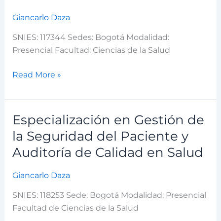
Medicina
Interna
Giancarlo Daza
SNIES: 117344 Sedes: Bogotá Modalidad:
Aspirantes
Presencial Facultad: Ciencias de la Salud
Estudiantes
Read More »
Docentes
Especialización en Gestión de
Egresados
Especialización
en
la Seguridad del Paciente y
Trabajadores
Gestión
Auditoría de Calidad en Salud
de
Visitantes
la
Giancarlo Daza
Seguridad
del
SNIES: 118253 Sede: Bogotá Modalidad: Presencial
Paciente
Facultad de Ciencias de la Salud
y