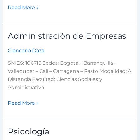
Read More »
Auditoría
de
Calidad
en
Administración de Empresas
Administración
Salud
de
Giancarlo Daza
Empresas
SNIES: 106715 Sedes: Bogotá – Barranquilla –
Valledupar – Cali – Cartagena – Pasto Modalidad: A
Distancia Facultad: Ciencias Sociales y
Administrativa
Read More »
Psicología
Psicología