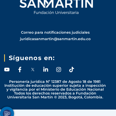
Correo para notificaciones judiciales
juridicasanmartin@sanmartin.edu.co
Síguenos en:
Y
F
L
I
T
o
a
i
n
i
u
c
n
s
k
Personería jurídica Nº 12387 de Agosto 18 de 1981
t
e
k
t
t
Institución de educación superior sujeta a inspección
y vigilancia por el Ministerio de Educación Nacional
u
b
e
a
o
Todos los derechos reservados a Fundación
b
o
d
g
k
Universitaria San Martín © 2023, Bogotá, Colombia.
e
o
i
r
k
n
a
-
-
m
Youtube
Facebook
Twitter
TikTok
Instagram