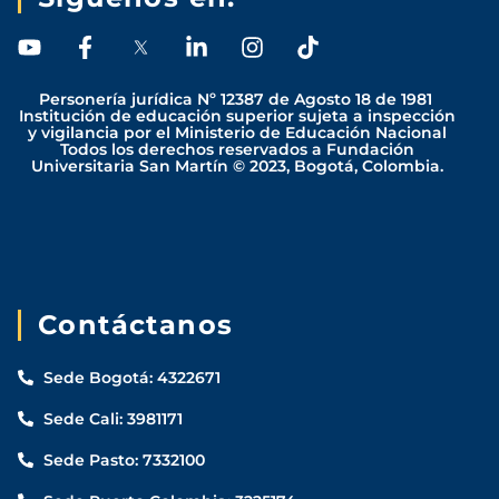
Y
F
L
I
T
o
a
i
n
i
u
c
n
s
k
Personería jurídica Nº 12387 de Agosto 18 de 1981
t
e
k
t
t
Institución de educación superior sujeta a inspección
y vigilancia por el Ministerio de Educación Nacional
u
b
e
a
o
Todos los derechos reservados a Fundación
b
o
d
g
k
Universitaria San Martín © 2023, Bogotá, Colombia.
e
o
i
r
k
n
a
-
-
m
f
i
n
Contáctanos
Sede Bogotá: 4322671
Sede Cali: 3981171
Sede Pasto: 7332100