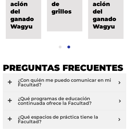
ación
de
ación
del
grillos
del
ganado
ganado
Wagyu
Wagyu
PREGUNTAS FRECUENTES
¿Con quién me puedo comunicar en mi
Facultad?
¿Qué programas de educación
continuada ofrece la Facultad?
¿Qué espacios de práctica tiene la
Facultad?