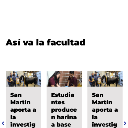
Así va la facultad
San
Estudia
San
Martín
ntes
Martín
aporta a
produce
aporta a
la
n harina
la
investig
a base
investig