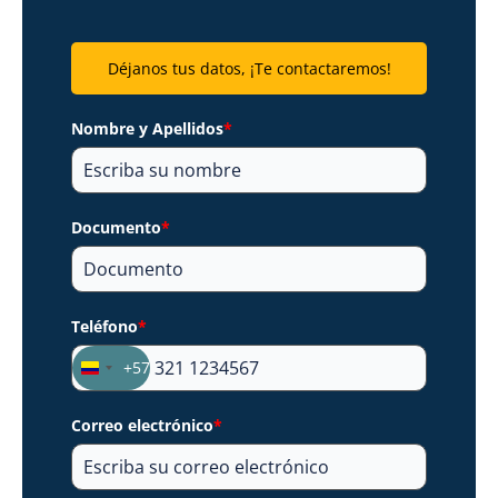
Déjanos tus datos, ¡Te contactaremos!
Nombre y Apellidos
*
Documento
*
Teléfono
*
+57
Colombia
+57
Correo electrónico
*