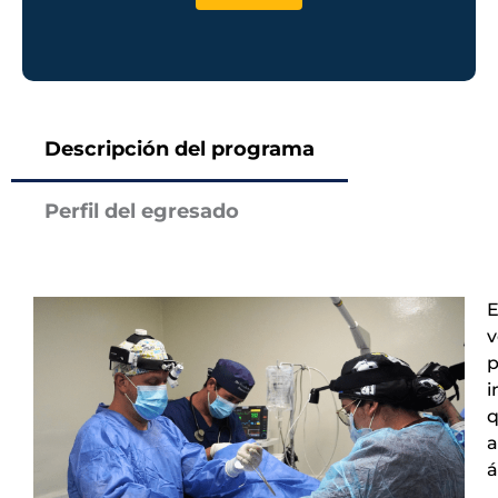
Descripción del programa
Perfil del egresado
E
v
i
q
a
á