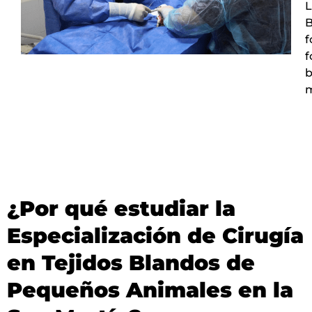
L
B
f
f
b
m
¿Por qué estudiar la
Especialización de Cirugía
en Tejidos Blandos de
Pequeños Animales en la