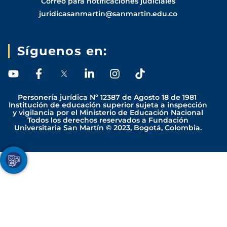
Correo para notificaciones judiciales
juridicasanmartin@sanmartin.edu.co
Síguenos en:
Y
F
L
I
T
o
a
i
n
i
u
c
n
s
k
Personería jurídica Nº 12387 de Agosto 18 de 1981
t
e
k
t
t
Institución de educación superior sujeta a inspección
y vigilancia por el Ministerio de Educación Nacional
u
b
e
a
o
Todos los derechos reservados a Fundación
b
o
d
g
k
Universitaria San Martín © 2023, Bogotá, Colombia.
e
o
i
r
k
n
a
-
-
m
Youtube
Facebook
Twitter
TikTok
Instagram
f
i
n