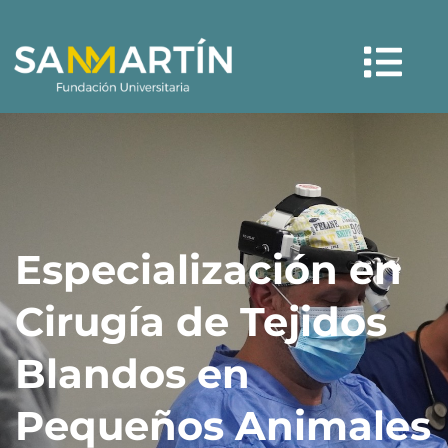
Ir
Menú
al
contenido
Especialización en
Cirugía de Tejidos
Blandos en
Pequeños Animales