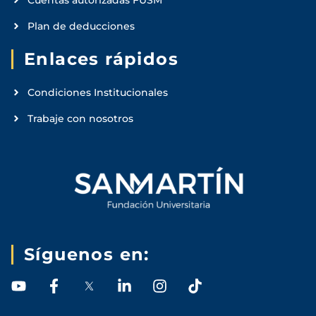
Plan de deducciones
Enlaces rápidos
Condiciones Institucionales
Trabaje con nosotros
Síguenos en:
Y
F
L
I
T
o
a
i
n
i
u
c
n
s
k