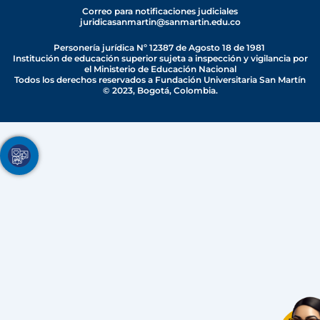
t
e
k
t
t
Correo para notificaciones judiciales
juridicasanmartin@sanmartin.edu.co
u
b
e
a
o
b
o
d
g
k
Personería jurídica Nº 12387 de Agosto 18 de 1981
e
o
i
r
Institución de educación superior sujeta a inspección y vigilancia por
el Ministerio de Educación Nacional
k
n
a
Todos los derechos reservados a Fundación Universitaria San Martín
-
-
m
© 2023, Bogotá, Colombia.
f
i
n
Youtube
Facebook
Twitter
TikTok
Instagram