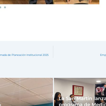
rnada de Planeación Institucional 2025
Empr
La San Martín lanza
programa de Medic