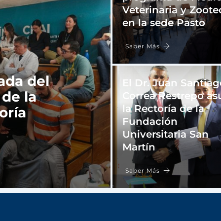
Veterinaria y Zoote
en la sede Pasto
Saber Más
ada del
El Dr. Juan Santiag
 de la
Correa Restrepo a
la Rectoría de la
oría
Fundación
Universitaria San
Martín
Saber Más