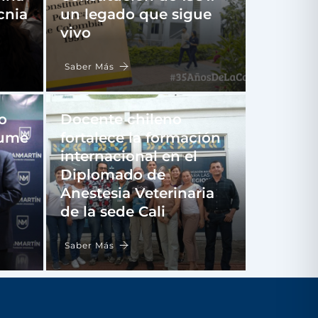
cnia
un legado que sigue
vivo
Saber Más
o
Docente chileno
sume
fortalece la formación
internacional en el
Diplomado de
Anestesia Veterinaria
de la sede Cali
Saber Más