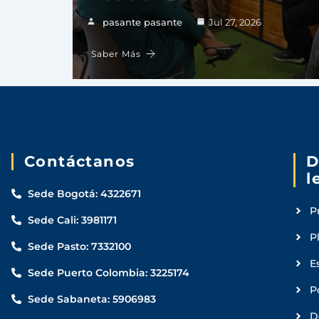
pasante pasante
Jul 27, 2026
Saber Más
Contáctanos
D
l
Sede Bogotá: 4322671
P
Sede Cali: 3981171
P
Sede Pasto: 7332100
E
Sede Puerto Colombia: 3225174
P
Sede Sabaneta: 5906983
D