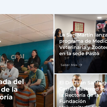
La San Martín lanza
programa de Medic
Veterinaria y Zoote
en la sede Pasto
Saber Más
ada del
El Dr. Juan Santiag
 de la
Correa Restrepo a
la Rectoría de la
oría
Fundación