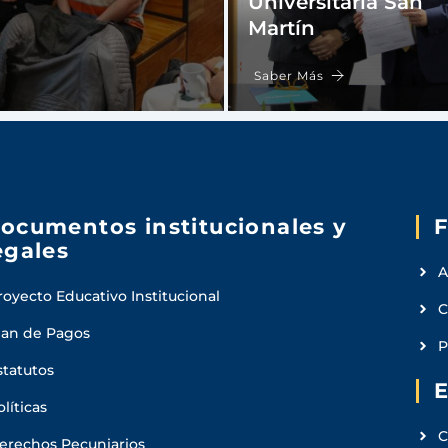
Universitaria San
Martín
Saber Más
ocumentos institucionales y
F
egales
A
royecto Educativo Institucional
C
lan de Pagos
P
statutos
E
olíticas
C
erechos Pecuniarios