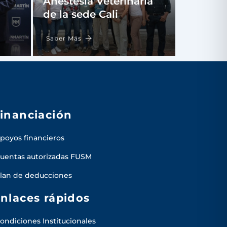
Anestesia Veterinaria
de la sede Cali
Saber Más
inanciación
poyos financieros
uentas autorizadas FUSM
lan de deducciones
nlaces rápidos
ondiciones Institucionales