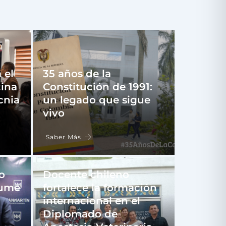
 el
35 años de la
ina
Constitución de 1991:
cnia
un legado que sigue
vivo
Saber Más
o
Docente chileno
sume
fortalece la formación
internacional en el
Diplomado de