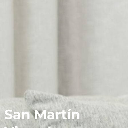
Aspirantes
Estudiantes
Docentes
Egresados
Trabajadores
Visitantes
San Martín