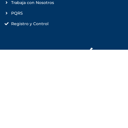
Trabaja con Nosotros
PQRS
Registro y Control
Correo para notificaciones judiciales
juridicasanmartin@sanmartin.edu.co
Síguenos en: