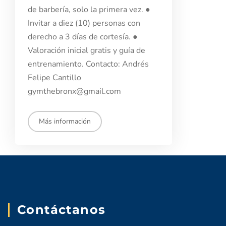
de barbería, solo la primera vez. ●
Invitar a diez (10) personas con
derecho a 3 días de cortesía. ●
Aspirantes
Valoración inicial gratis y guía de
entrenamiento. Contacto: Andrés
Estudiantes
Felipe Cantillo
gymthebronx@gmail.com
Docentes
Egresados
Más información
Trabajadores
Visitantes
Contáctanos