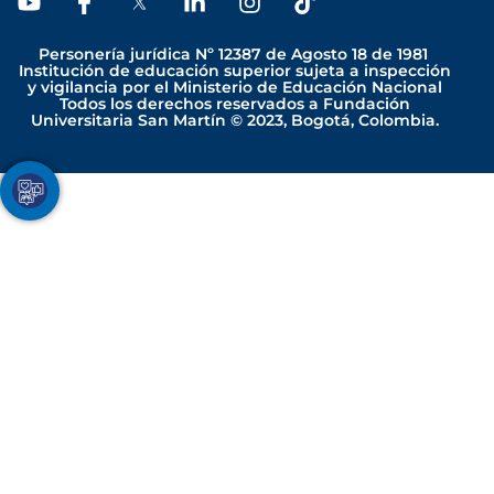
Y
F
L
I
T
o
a
i
n
i
u
c
n
s
k
Personería jurídica Nº 12387 de Agosto 18 de 1981
t
e
k
t
t
Institución de educación superior sujeta a inspección
y vigilancia por el Ministerio de Educación Nacional
u
b
e
a
o
Todos los derechos reservados a Fundación
b
o
d
g
k
Universitaria San Martín © 2023, Bogotá, Colombia.
e
o
i
r
k
n
a
-
-
m
Youtube
Facebook
Twitter
TikTok
Instagram
f
i
n