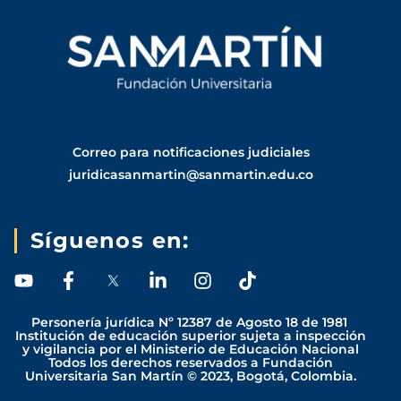
Correo para notificaciones judiciales
juridicasanmartin@sanmartin.edu.co
Síguenos en:
Y
F
L
I
T
o
a
i
n
i
u
c
n
s
k
Personería jurídica Nº 12387 de Agosto 18 de 1981
t
e
k
t
t
Institución de educación superior sujeta a inspección
y vigilancia por el Ministerio de Educación Nacional
u
b
e
a
o
Todos los derechos reservados a Fundación
b
o
d
g
k
Universitaria San Martín © 2023, Bogotá, Colombia.
e
o
i
r