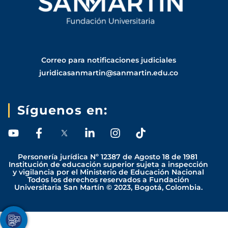
Correo para notificaciones judiciales
juridicasanmartin@sanmartin.edu.co
Síguenos en:
Y
F
L
I
T
o
a
i
n
i
u
c
n
s
k
Personería jurídica Nº 12387 de Agosto 18 de 1981
t
e
k
t
t
Institución de educación superior sujeta a inspección
y vigilancia por el Ministerio de Educación Nacional
u
b
e
a
o
Todos los derechos reservados a Fundación
b
o
d
g
k
Universitaria San Martín © 2023, Bogotá, Colombia.
e
o
i
r
k
n
a
-
-
m
Youtube
Facebook
Twitter
TikTok
Instagram