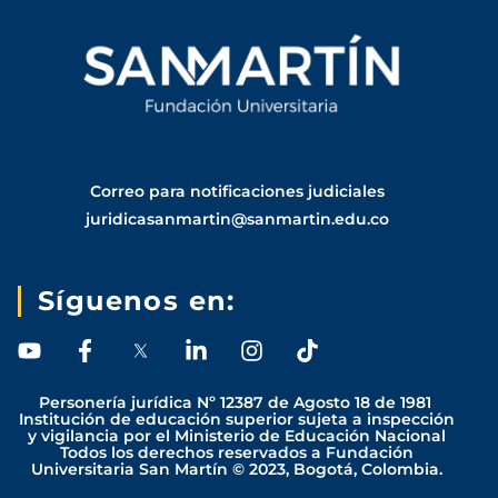
Correo para notificaciones judiciales
juridicasanmartin@sanmartin.edu.co
Síguenos en:
Y
F
L
I
T
o
a
i
n
i
u
c
n
s
k
Personería jurídica Nº 12387 de Agosto 18 de 1981
t
e
k
t
t
Institución de educación superior sujeta a inspección
y vigilancia por el Ministerio de Educación Nacional
u
b
e
a
o
Todos los derechos reservados a Fundación
b
o
d
g
k
Universitaria San Martín © 2023, Bogotá, Colombia.
e
o
i
r