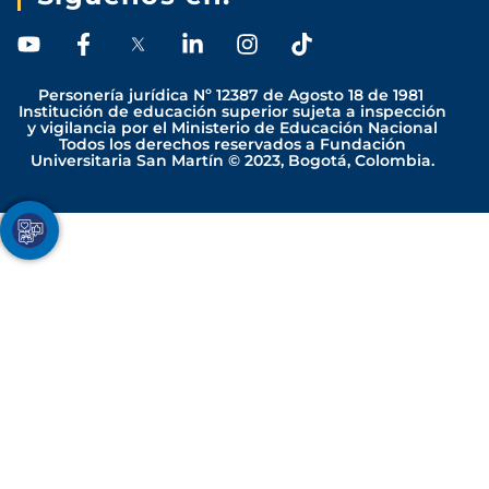
Y
F
L
I
T
o
a
i
n
i
u
c
n
s
k
Personería jurídica Nº 12387 de Agosto 18 de 1981
t
e
k
t
t
Institución de educación superior sujeta a inspección
y vigilancia por el Ministerio de Educación Nacional
u
b
e
a
o
Todos los derechos reservados a Fundación
b
o
d
g
k
Universitaria San Martín © 2023, Bogotá, Colombia.
e
o
i
r
k
n
a
-
-
m
Youtube
Facebook
Twitter
TikTok
Instagram
f
i
n