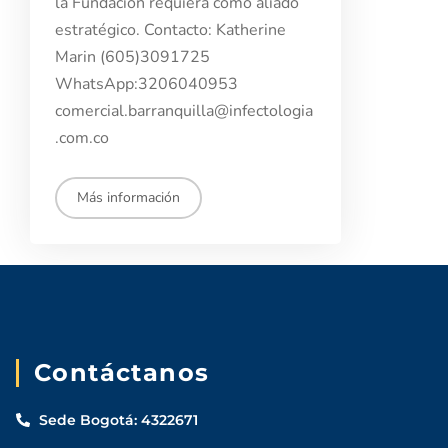
la Fundación requiera como aliado
estratégico. Contacto: Katherine
Marin (605)3091725
WhatsApp:3206040953
Aspirantes
comercial.barranquilla@infectologia
.com.co
Estudiantes
Docentes
Más información
Egresados
Trabajadores
Visitantes
Contáctanos
Sede Bogotá: 4322671