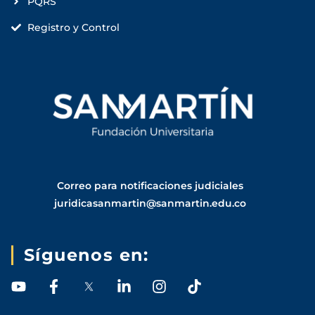
PQRS
Registro y Control
Correo para notificaciones judiciales
juridicasanmartin@sanmartin.edu.co
Síguenos en:
Y
F
L
I
T
o
a
i
n
i