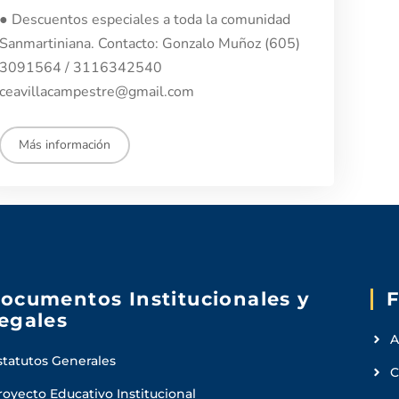
● Descuentos especiales a toda la comunidad
Sanmartiniana. Contacto: Gonzalo Muñoz (605)
3091564 / 3116342540
ceavillacampestre@gmail.com
Más información
ocumentos Institucionales y
F
egales
A
statutos Generales
C
royecto Educativo Institucional