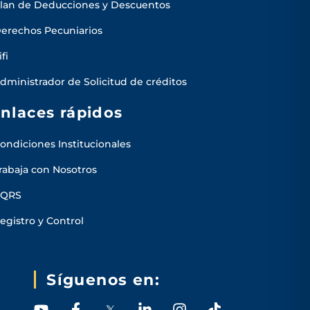
lan de Deducciones y Descuentos
erechos Pecuniarios
ifi
dministrador de Solicitud de créditos
nlaces rápidos
ondiciones Institucionales
rabaja con Nosotros
PQRS
egistro y Control
Síguenos en:
Y
F
L
I
T