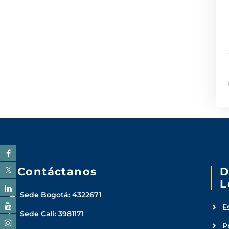
Contáctanos
D
L
Sede Bogotá: 4322671
E
Sede Cali: 3981171
P