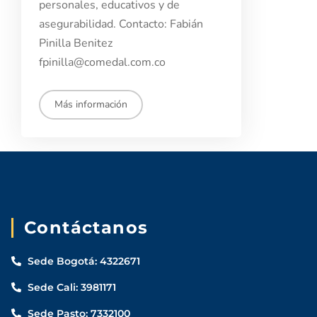
personales, educativos y de
asegurabilidad. Contacto: Fabián
Pinilla Benitez
fpinilla@comedal.com.co
Aspirantes
Estudiantes
Más información
Docentes
Egresados
Trabajadores
Contáctanos
Visitantes
Sede Bogotá: 4322671
Sede Cali: 3981171
Sede Pasto: 7332100