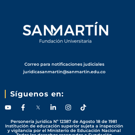
Correo para notificaciones judiciales
juridicasanmartin@sanmartin.edu.co
Síguenos en:
Y
F
L
I
T
o
a
i
n
i
u
c
n
s
k
Personería jurídica Nº 12387 de Agosto 18 de 1981
t
e
k
t
t
Institución de educación superior sujeta a inspección
y vigilancia por el Ministerio de Educación Nacional
u
b
e
a
o
Todos los derechos reservados a Fundación