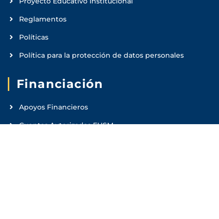
Proyecto Educativo Institucional
Reglamentos
Políticas
Política para la protección de datos personales
Financiación
Apoyos Financieros
Cuentas Autorizadas FUSM
Plan de Deducciones y Descuentos
Derechos Pecuniarios
Sifi
Administrador de Solicitud de créditos