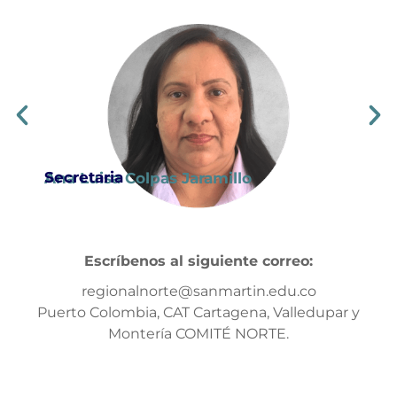
Secretaria
Ana Luisa Colpas Jaramillo
Escríbenos al siguiente correo:
regionalnorte@sanmartin.edu.co
Puerto Colombia, CAT Cartagena, Valledupar y
Montería COMITÉ NORTE.