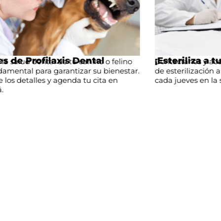
¡Esteriliza a tu mascota!
Se
no
Contáctanos y accede a nuestras jornadas
Rec
tar.
de esterilización a bajo costo que se realizan
Cal
cada jueves en la sede Bogotá.
Bog
inf
ser