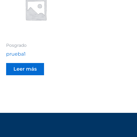
Aspirantes
Estudiantes
Posgrado
prueba1
Docentes
Leer más
Egresados
Trabajadores
Visitantes