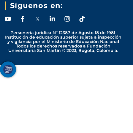
Síguenos en:
Y
F
L
I
T
o
a
i
n
i
u
c
n
s
k
Personería jurídica Nº 12387 de Agosto 18 de 1981
t
e
k
t
t
Institución de educación superior sujeta a inspección
y vigilancia por el Ministerio de Educación Nacional
u
b
e
a
o
Todos los derechos reservados a Fundación
b
o
d
g
k
Universitaria San Martín © 2023, Bogotá, Colombia.
e
o
i
r
k
n
a
-
-
m
Youtube
Facebook
Twitter
TikTok
Instagram
f
i
n