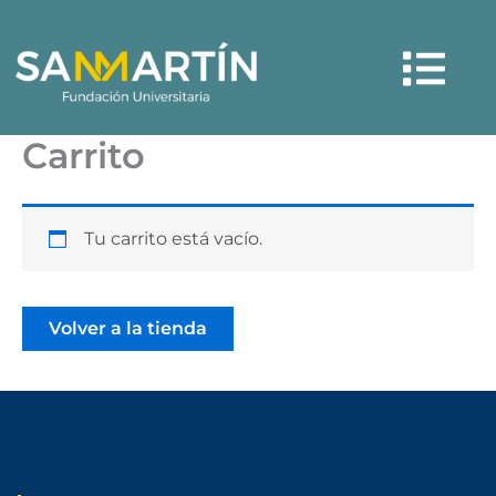
Ir
Menú
al
contenido
Carrito
Tu carrito está vacío.
Volver a la tienda