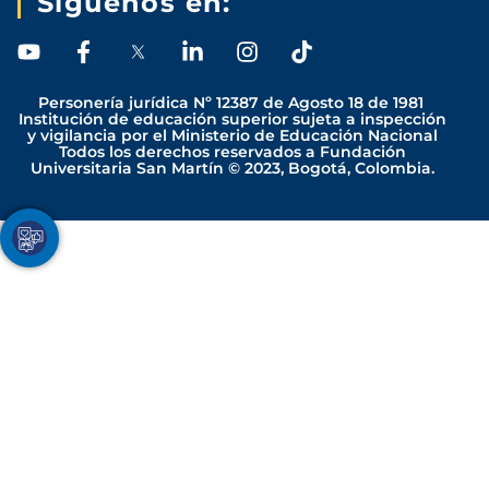
Síguenos en:
Y
F
L
I
T
o
a
i
n
i
u
c
n
s
k
Personería jurídica Nº 12387 de Agosto 18 de 1981
t
e
k
t
t
Institución de educación superior sujeta a inspección
y vigilancia por el Ministerio de Educación Nacional
u
b
e
a
o
Todos los derechos reservados a Fundación
b
o
d
g
k
Universitaria San Martín © 2023, Bogotá, Colombia.
e
o
i
r
k
n
a
-
-
m
Youtube
Facebook
Twitter
TikTok
Instagram
f
i
n