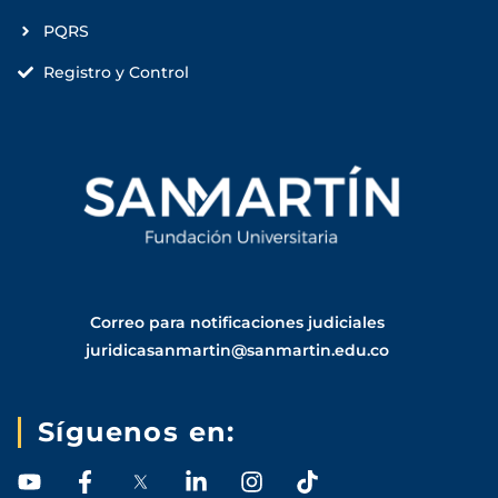
PQRS
Registro y Control
Correo para notificaciones judiciales
juridicasanmartin@sanmartin.edu.co
Síguenos en:
Y
F
L
I
T