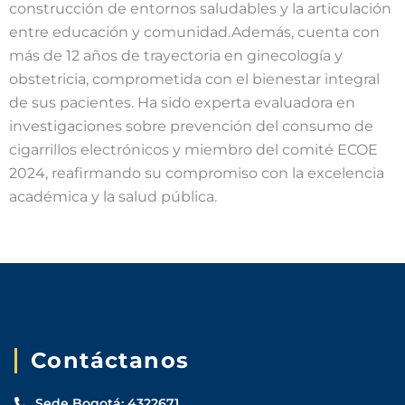
construcción de entornos saludables y la articulación
entre educación y comunidad.Además, cuenta con
más de 12 años de trayectoria en ginecología y
obstetricia, comprometida con el bienestar integral
de sus pacientes. Ha sido experta evaluadora en
investigaciones sobre prevención del consumo de
cigarrillos electrónicos y miembro del comité ECOE
2024, reafirmando su compromiso con la excelencia
académica y la salud pública.
Contáctanos
Sede Bogotá: 4322671