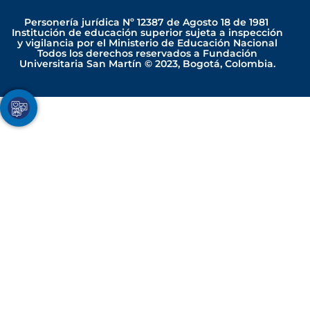
o
a
i
n
i
u
c
n
s
k
Personería jurídica Nº 12387 de Agosto 18 de 1981
t
e
k
t
t
Institución de educación superior sujeta a inspección
y vigilancia por el Ministerio de Educación Nacional
u
b
e
a
o
Todos los derechos reservados a Fundación
b
o
d
g
k
Universitaria San Martín © 2023, Bogotá, Colombia.
e
o
i
r
k
n
a
-
-
m
Youtube
Facebook
Twitter
TikTok
Instagram
f
i
n