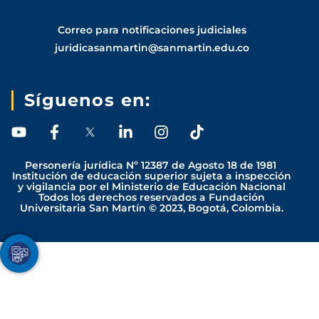
Correo para notificaciones judiciales
juridicasanmartin@sanmartin.edu.co
Síguenos en:
Y
F
L
I
T
o
a
i
n
i
u
c
n
s
k
Personería jurídica Nº 12387 de Agosto 18 de 1981
t
e
k
t
t
Institución de educación superior sujeta a inspección
y vigilancia por el Ministerio de Educación Nacional
u
b
e
a
o
Todos los derechos reservados a Fundación
b
o
d
g
k
Universitaria San Martín © 2023, Bogotá, Colombia.
e
o
i
r
k
n
a
-
-
m
Youtube
Facebook
Twitter
TikTok
Instagram
f
i
n