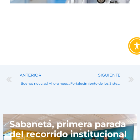
Prev
ANTERIOR
SIGUIENTE
¡Buenas noticias! Ahora nuestra oferta académica cuenta con posgrados
Fortalecimiento de los Sistemas Internos deAseguramiento de la Calidad en las universidades
Noticias
Sabaneta, primera parada
del recorrido institucional