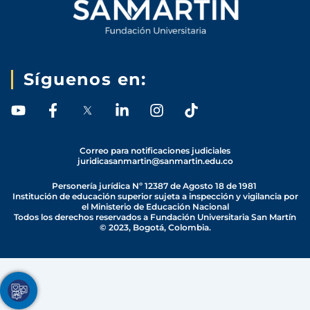
Síguenos en:
Y
F
L
I
T
o
a
i
n
i
u
c
n
s
k
t
e
k
t
t
Correo para notificaciones judiciales
juridicasanmartin@sanmartin.edu.co
u
b
e
a
o
b
o
d
g
k
Personería jurídica Nº 12387 de Agosto 18 de 1981
e
o
i
r
Institución de educación superior sujeta a inspección y vigilancia por
el Ministerio de Educación Nacional
k
n
a
Todos los derechos reservados a Fundación Universitaria San Martín
-
-
m
© 2023, Bogotá, Colombia.
f
i
n
Youtube
Facebook
Twitter
TikTok
Instagram