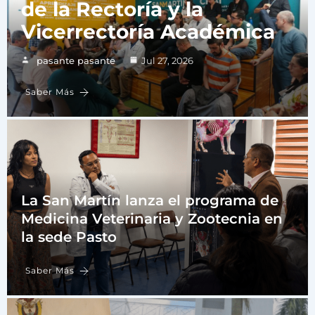
de la Rectoría y la
Vicerrectoría Académica
pasante pasante
Jul 27, 2026
Saber Más
La San Martín lanza el programa de
Medicina Veterinaria y Zootecnia en
la sede Pasto
Saber Más