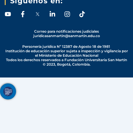
Síguenos en:
Y
F
L
I
T
o
a
i
n
i
u
c
n
s
k
t
e
k
t
t
Correo para notificaciones judiciales
juridicasanmartin@sanmartin.edu.co
u
b
e
a
o
b
o
d
g
k
Personería jurídica Nº 12387 de Agosto 18 de 1981
e
o
i
r
Institución de educación superior sujeta a inspección y vigilancia por
el Ministerio de Educación Nacional
k
n
a
Todos los derechos reservados a Fundación Universitaria San Martín
-
-
m
© 2023, Bogotá, Colombia.
f
i
n
Youtube
Facebook
Twitter
TikTok
Instagram