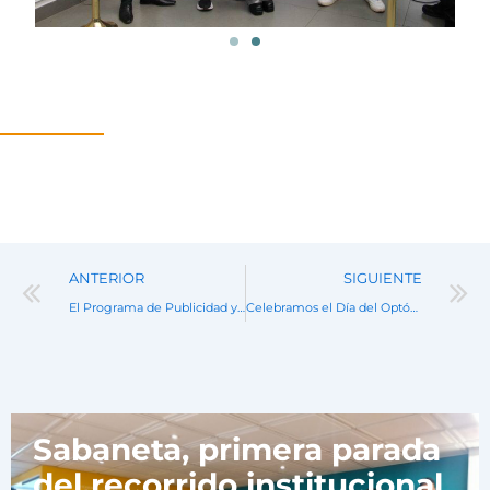
Prev
ANTERIOR
SIGUIENTE
El Programa de Publicidad y Mercadeo de la San Martín renueva su Registro Calificado
Celebramos el Día del Optómetra con el conversatorio: “Miradas que transforman”
Noticias
Sabaneta, primera parada
del recorrido institucional