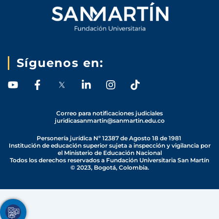
Síguenos en:
Y
F
L
I
T
o
a
i
n
i
u
c
n
s
k
t
e
k
t
t
Correo para notificaciones judiciales
juridicasanmartin@sanmartin.edu.co
u
b
e
a
o
b
o
d
g
k
Personería jurídica Nº 12387 de Agosto 18 de 1981
e
o
i
r
Institución de educación superior sujeta a inspección y vigilancia por
el Ministerio de Educación Nacional
k
n
a
Todos los derechos reservados a Fundación Universitaria San Martín
-
-
m
© 2023, Bogotá, Colombia.
f
i
n
Youtube
Facebook
Twitter
TikTok
Instagram