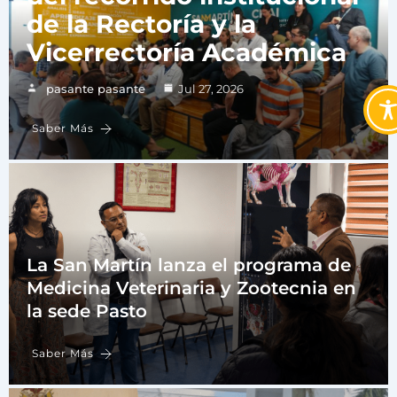
de la Rectoría y la
Vicerrectoría Académica
pasante pasante
Jul 27, 2026
Saber Más
La San Martín lanza el programa de
Medicina Veterinaria y Zootecnia en
la sede Pasto
Saber Más