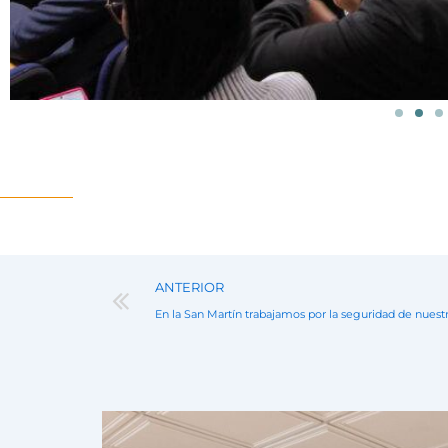
Prev
ANTERIOR
En la San Martín trabajamos por la seguridad de nues