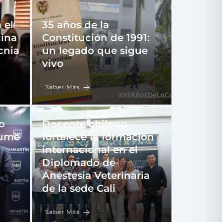
 el
35 años de la
ina
Constitución de 1991:
cnia
un legado que sigue
vivo
Saber Más
o
Docente chileno
sume
fortalece la formación
internacional en el
Diplomado de
Anestesia Veterinaria
de la sede Cali
Saber Más