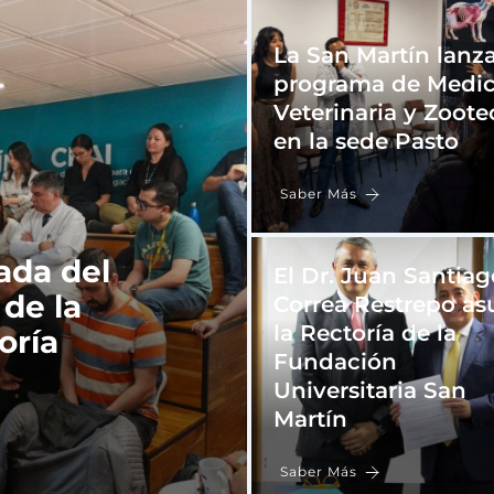
La San Martín lanza
programa de Medic
Veterinaria y Zoote
en la sede Pasto
Saber Más
ada del
El Dr. Juan Santiag
 de la
Correa Restrepo a
la Rectoría de la
oría
Fundación
Universitaria San
Martín
Saber Más