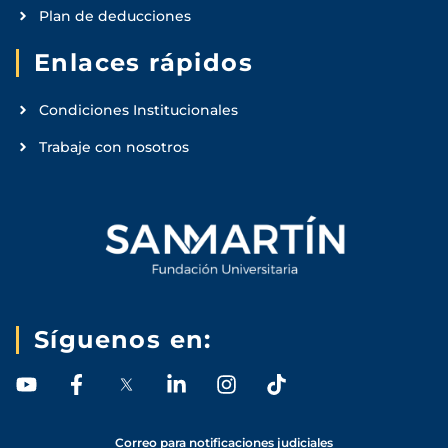
Plan de deducciones
Enlaces rápidos
Condiciones Institucionales
Trabaje con nosotros
Síguenos en:
Y
F
L
I
T
o
a
i
n
i
u
c
n
s
k
t
e
k
t
t
Correo para notificaciones judiciales