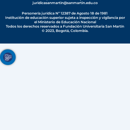
juridicasanmartin@sanmartin.edu.co
u
b
e
a
o
b
o
d
g
k
Personería jurídica Nº 12387 de Agosto 18 de 1981
e
o
i
r
Institución de educación superior sujeta a inspección y vigilancia por
el Ministerio de Educación Nacional
k
n
a
Todos los derechos reservados a Fundación Universitaria San Martín
-
-
m
© 2023, Bogotá, Colombia.
f
i
n
Youtube
Facebook
Twitter
TikTok
Instagram