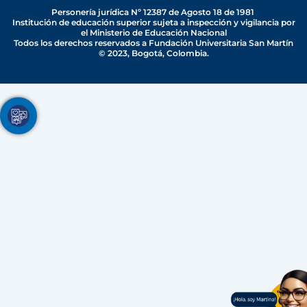
b
o
d
g
k
Personería jurídica Nº 12387 de Agosto 18 de 1981
e
o
i
r
Institución de educación superior sujeta a inspección y vigilancia por
el Ministerio de Educación Nacional
k
n
a
Todos los derechos reservados a Fundación Universitaria San Martín
-
-
m
© 2023, Bogotá, Colombia.
f
i
n
Youtube
Facebook
Twitter
TikTok
Instagram