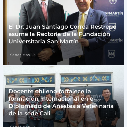
El Dr. Juan Santiago Correa Restrepo
asume la Rectoría de la Fundación
Universitaria San Martín
Saber Más
Docente chileno fortalece la
formación internacional en el
Diplomado de Anestesia Veterinaria
de la sede Cali
Saber Más