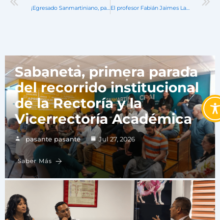
¡Egresado Sanmartiniano, participa y lidera! Tu puedes ser el próximo Egresado Miembro del Consejo Superior para el periodo 2024-2026
El profesor Fabián Jaimes Lara presenta su libro Paso a paso para constituir una Institución de Educación Superior en Colombia”.
Noticias
Sabaneta, primera parada
del recorrido institucional
de la Rectoría y la
Vicerrectoría Académica
pasante pasante
Jul 27, 2026
Saber Más