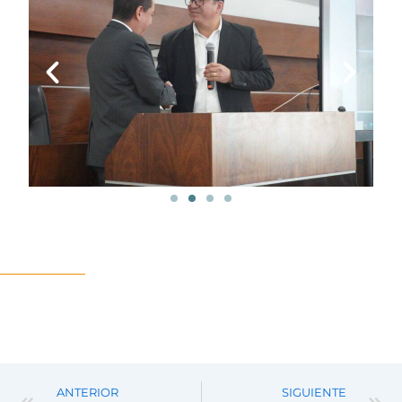
Anterior
Sigu
Prev
ANTERIOR
SIGUIENTE