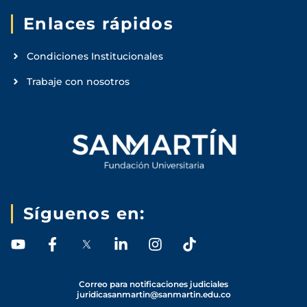
Enlaces rápidos
Condiciones Institucionales
Trabaje con nosotros
Síguenos en:
Y
F
L
I
T
o
a
i
n
i
u
c
n
s
k
t
e
k
t
t
Correo para notificaciones judiciales
juridicasanmartin@sanmartin.edu.co
u
b
e
a
o