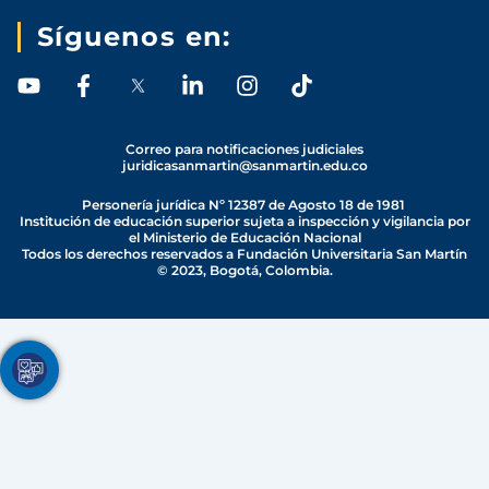
Síguenos en:
Y
F
L
I
T
o
a
i
n
i
u
c
n
s
k
t
e
k
t
t
Correo para notificaciones judiciales
juridicasanmartin@sanmartin.edu.co
u
b
e
a
o
b
o
d
g
k
Personería jurídica Nº 12387 de Agosto 18 de 1981
e
o
i
r
Institución de educación superior sujeta a inspección y vigilancia por
el Ministerio de Educación Nacional
k
n
a
Todos los derechos reservados a Fundación Universitaria San Martín
-
-
m
© 2023, Bogotá, Colombia.
f
i
n
Youtube
Facebook
Twitter
TikTok
Instagram