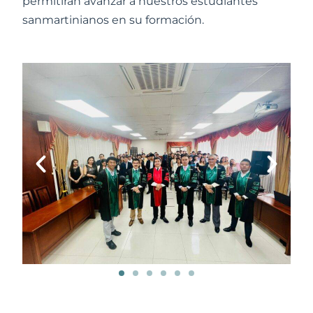
permitirán avanzar a nuestros estudiantes
sanmartinianos en su formación.
Anterior
Sigu