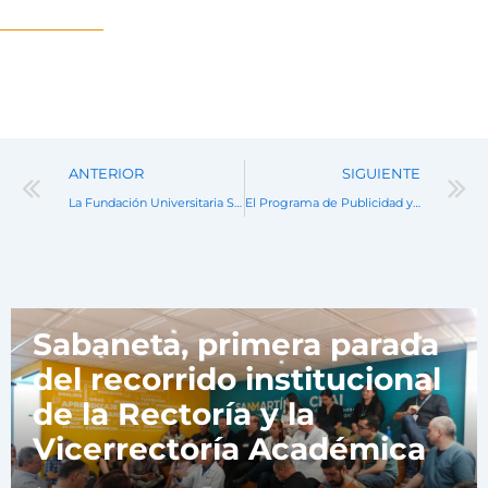
Prev
ANTERIOR
SIGUIENTE
La Fundación Universitaria San Martín participa en el Programa de Reciprocidad – ICETEX 2025.
El Programa de Publicidad y Mercadeo de la San Martín renueva su Registro Calificado
Noticias
Sabaneta, primera parada
del recorrido institucional
de la Rectoría y la
Vicerrectoría Académica