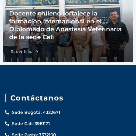
Docente chileno fortalece la
formación internacional en el
Diplomado de Anestesia Veterinaria
de la sede Cali
Saber Más
Contáctanos
Sede Bogotá: 4322671
Sede Cali: 3981171
Sede Pasto: 7332100